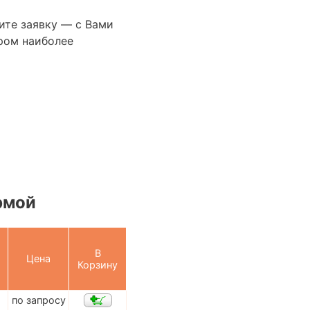
ите заявку — с Вами
ром наиболее
рмой
В
Цена
Корзину
по запросу