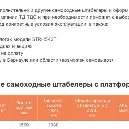
ополнительно и другие самоходные штабелеры и оформ
омпании ТД ТДС и при необходимости поможет с выбо
д конкретные условия эксплуатации, а также:
логах модели STR-1542T
дках и акциях
 на оплату
 в Барнауле или области (возможен самовывоз)
е самоходные штабелеры с платфо
Габаритн.
Ширина прохода
Высота
Г/п,
высота
с паллетой (VDI
АКБ,
подъема,
кг
(min),
2198),
В/Ач
мм
мм
мм
1560
1980