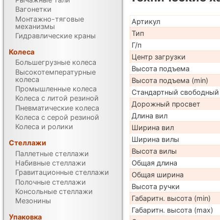
Вагонетки
Монтажно-тяговые
Артикул
механизмы
Тип
Гидравлические краны
Г/п
Колеса
Центр загрузки
Большегрузные колеса
Высота подъема
Высокотемпературные
колеса
Высота подъема (min)
Промышленные колеса
Стандартный свободный
Колеса с литой резиной
Дорожный просвет
Пневматические колеса
Длина вил
Колеса с серой резиной
Колеса и ролики
Ширина вил
Ширина вилы
Стеллажи
Высота вилы
Паллетные стеллажи
Набивные стеллажи
Общая длина
Гравитационные стеллажи
Общая ширина
Полочные стеллажи
Высота ручки
Консольные стеллажи
Габаритн. высота (min)
Мезонины
Габаритн. высота (max)
Упаковка