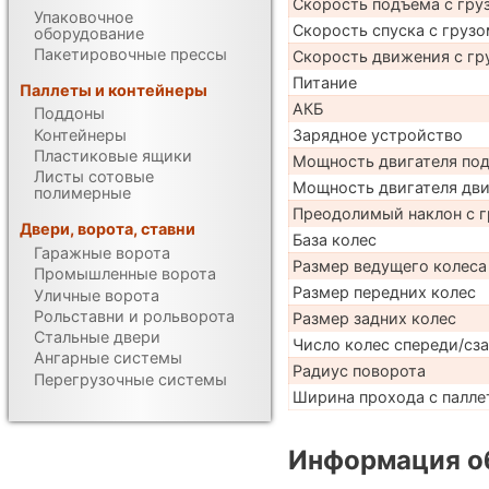
Скорость подъема с груз
Упаковочное
Скорость спуска с грузо
оборудование
Пакетировочные прессы
Скорость движения с гр
Питание
Паллеты и контейнеры
АКБ
Поддоны
Контейнеры
Зарядное устройство
Пластиковые ящики
Мощность двигателя по
Листы сотовые
Мощность двигателя дв
полимерные
Преодолимый наклон с г
Двери, ворота, ставни
База колес
Гаражные ворота
Размер ведущего колеса
Промышленные ворота
Размер передних колес
Уличные ворота
Рольставни и рольворота
Размер задних колес
Стальные двери
Число колес спереди/сз
Ангарные системы
Радиус поворота
Перегрузочные системы
Ширина прохода с паллет
Информация об