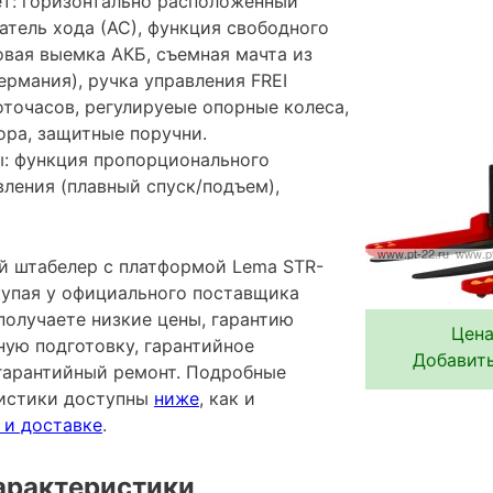
т: горизонтально расположенный
атель хода (АС), функция свободного
оковая выемка АКБ, съемная мачта из
ермания), ручка управления FREI
оточасов, регулируеые опорные колеса,
ора, защитные поручни.
: функция пропорционального
ления (плавный спуск/подъем),
 штабелер с платформой Lema STR-
окупая у официального поставщика
получаете низкие цены, гарантию
Цена
ную подготовку, гарантийное
Добавить
гарантийный ремонт. Подробные
ристики доступны
ниже
, как и
 и доставке
.
арактеристики