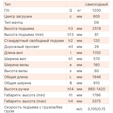
Тип
самоходный
Г/п
Q
кг
1200
Центр загрузки
c
мм
600
Тип мачты
DX
Высота подъема
h3
мм
2519
Высота подъема (min)
h13
мм
81
Стандартный свободный подъем
h2
мм
120
Дорожный просвет
m1
мм
26
Длина вил
l
мм
1150
Ширина вил
b1
мм
570
Ширина вилы
e
мм
180
Высота вилы
s
мм
60
Общая длина
L
мм
1946
Общая ширина
B
мм
910
Высота ручки
h14
мм
985-1420
Габаритн. высота (min)
h1
мм
1796
Габаритн. высота (max)
h4
мм
3375
Скорость подъема с грузом/без
м/с
0,105/0,15
груза