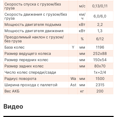
Скорость спуска с грузом/без
м/с
0,13/0,11
груза
Скорость движения с грузом/без
км/
6,0/6,0
груза
ч
Мощность двигателя подъема
кВт
2,2
Мощность двигателя движения
кВт
1,3
Преодолимый наклон с грузом/
%
6/12
без груза
База колес
Y
мм
1196
Размер ведущего колеса
мм
252х88
Размер передних колес
мм
150х54
Размер задних колес
мм
80х70
Число колес спереди/сзади
1x+2/4
Радиус поворота
Wa
мм
1500
Ширина прохода с паллетой
Ast
мм
2315
Вес АКБ
кг
200
Видео