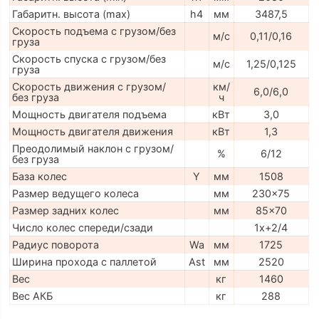
Габаритн. высота (max)
h4
мм
3487,5
Скорость подъема с грузом/без
м/с
0,11/0,16
груза
Скорость спуска с грузом/без
м/с
1,25/0,125
груза
Скорость движения с грузом/
км/
6,0/6,0
без груза
ч
Мощность двигателя подъема
кВт
3,0
Мощность двигателя движения
кВт
1,3
Преодолимый наклон с грузом/
%
6/12
без груза
База колес
Y
мм
1508
Размер ведущего колеса
мм
230x75
Размер задних колес
мм
85x70
Число колес спереди/сзади
1x+2/4
Радиус поворота
Wa
мм
1725
Ширина прохода с паллетой
Ast
мм
2520
Вес
кг
1460
Вес АКБ
кг
288