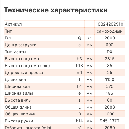
Технические характеристики
Артикул
10824202910
Тип
самоходный
Г/п
Q
кг
2000
Центр загрузки
c
мм
600
Тип мачты
DX
Высота подъема
h3
мм
2815
Высота подъема (min)
h13
мм
85
Дорожный просвет
m1
мм
25
Длина вил
l
мм
1150
Ширина вил
b1
мм
570
Ширина вилы
e
мм
185
Высота вилы
s
мм
60
Общая длина
L
мм
2083
Общая ширина
B
мм
1000
Высота ручки
h14
мм
945-1370
Габаритн. высота (min)
h1
мм
2080