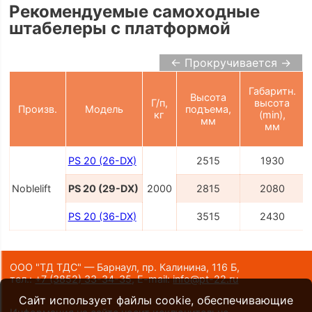
Рекомендуемые самоходные
штабелеры с платформой
← Прокручивается →
Габаритн.
Высота
Г/п,
высота
Произв.
Модель
подъема,
кг
(min),
мм
мм
PS 20 (26-DX)
2515
1930
Noblelift
PS 20 (29-DX)
2000
2815
2080
PS 20 (36-DX)
3515
2430
ООО "ТД ТДС" — Барнаул, пр. Калинина, 116 Б,
тел.:
+7 (3852) 33-34-35
,
E-mail:
info@pt-22.ru
Сайт использует файлы cookie, обеспечивающие