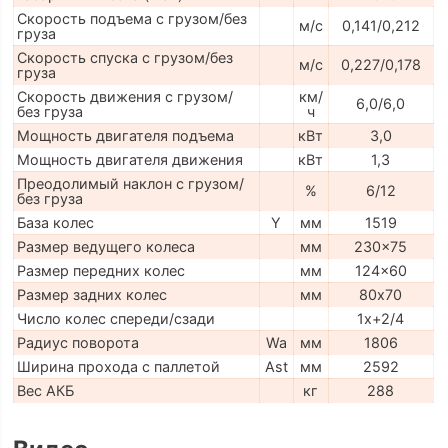
Скорость подъема с грузом/без
м/с
0,141/0,212
груза
Скорость спуска с грузом/без
м/с
0,227/0,178
груза
Скорость движения с грузом/
км/
6,0/6,0
без груза
ч
Мощность двигателя подъема
кВт
3,0
Мощность двигателя движения
кВт
1,3
Преодолимый наклон с грузом/
%
6/12
без груза
База колес
Y
мм
1519
Размер ведущего колеса
мм
230x75
Размер передних колес
мм
124x60
Размер задних колес
мм
80х70
Число колес спереди/сзади
1x+2/4
Радиус поворота
Wa
мм
1806
Ширина прохода с паллетой
Ast
мм
2592
Вес АКБ
кг
288