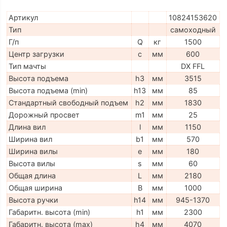
Артикул
10824153620
Тип
самоходный
Г/п
Q
кг
1500
Центр загрузки
c
мм
600
Тип мачты
DX FFL
Высота подъема
h3
мм
3515
Высота подъема (min)
h13
мм
85
Стандартный свободный подъем
h2
мм
1830
Дорожный просвет
m1
мм
25
Длина вил
l
мм
1150
Ширина вил
b1
мм
570
Ширина вилы
e
мм
180
Высота вилы
s
мм
60
Общая длина
L
мм
2180
Общая ширина
B
мм
1000
Высота ручки
h14
мм
945-1370
Габаритн. высота (min)
h1
мм
2300
Габаритн. высота (max)
h4
мм
4070