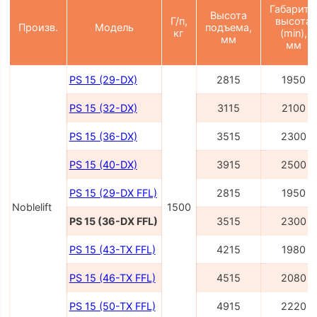
Габаритн
Высота
Г/п,
высота
Произв.
Модель
подъема,
кг
(min),
мм
мм
PS 15 (29-DX)
2815
1950
PS 15 (32-DX)
3115
2100
PS 15 (36-DX)
3515
2300
PS 15 (40-DX)
3915
2500
PS 15 (29-DX FFL)
2815
1950
Noblelift
1500
PS 15 (36-DX FFL)
3515
2300
PS 15 (43-TX FFL)
4215
1980
PS 15 (46-TX FFL)
4515
2080
PS 15 (50-TX FFL)
4915
2220