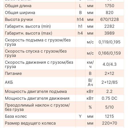
Общая длина
L
мм
1750
Общая ширина
B
мм
820
Высота ручки
h14
мм
670/1228
Габаритн. высота (min)
h1
мм
2282
Габаритн. высота (max)
h4
мм
3989
Скорость подъема с грузом/без
м/с
0,119/0,195
груза
Скорость спуска с грузом/без
м/с
0,166/0,159
груза
Скорость движения с грузом/без
км/
4.0/4.3
груза
ч
Питание
В
2x12
В/
АКБ
2+12/85
Ач
Мощность двигателя подъема
кВт
2.2
Мощность двигателя движения
кВт
0.75 DC
Преодолимый наклон с грузом/
%
5/10
без груза
База колес
Y
мм
1215
Размер ведущего колеса
мм
220x70