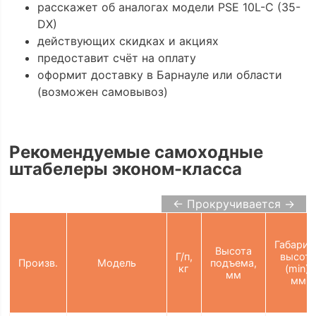
расскажет об аналогах модели PSE 10L-C (35-
DX)
действующих скидках и акциях
предоставит счёт на оплату
оформит доставку в Барнауле или области
(возможен самовывоз)
Рекомендуемые самоходные
штабелеры эконом-класса
← Прокручивается →
Габарит
Высота
Г/п,
высот
Произв.
Модель
подъема,
кг
(min),
мм
мм