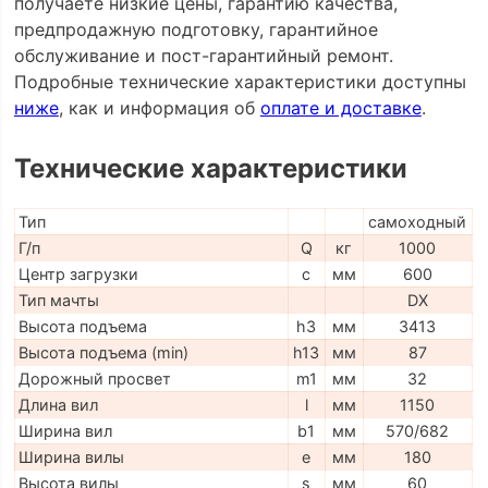
получаете низкие цены, гарантию качества,
предпродажную подготовку, гарантийное
обслуживание и пост-гарантийный ремонт.
Подробные технические характеристики доступны
ниже
, как и информация об
оплате и доставке
.
Технические характеристики
Тип
самоходный
Г/п
Q
кг
1000
Центр загрузки
c
мм
600
Тип мачты
DX
Высота подъема
h3
мм
3413
Высота подъема (min)
h13
мм
87
Дорожный просвет
m1
мм
32
Длина вил
l
мм
1150
Ширина вил
b1
мм
570/682
Ширина вилы
e
мм
180
Высота вилы
s
мм
60