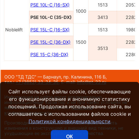
PSE 10L-C (16-SX)
1513
2057
1000
PSE 10L-C (35-DX)
3413
2282
Noblelift
PSE 15L-C (16-SX)
1513
1980
PSE 15L-C (36-DX)
1500
2282
3513
PSE 15-C (36-DX)
2280
ООО "ТД ТДС" — Барнаул, пр. Калинина, 116 Б,
тел.:
+7 (3852) 33-34-35
,
E-mail:
info@pt-22.ru
Сайт использует файлы cookie, обеспечивающие
Информация на сайте носит исключительно
его функционирование и анонимную статистику
информационный характер и ни при каких условиях не
посещений. Продолжая использование сайта, вы
является публичной офертой.
Политика
конфиденциальности
.
соглашаетесь с использованием файлов cookie и
Политикой конфиденциальности
Производители оставляют за собой право вносить
изменения в конструкцию и внешний вид техники, не
ухудшающие ее эксплуатационные качества.
ОК