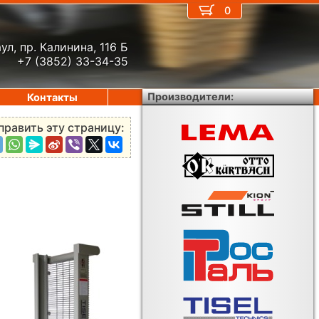
0
ул, пр. Калинина, 116 Б
+7 (3852) 33-34-35
Производители:
Контакты
править эту страницу: