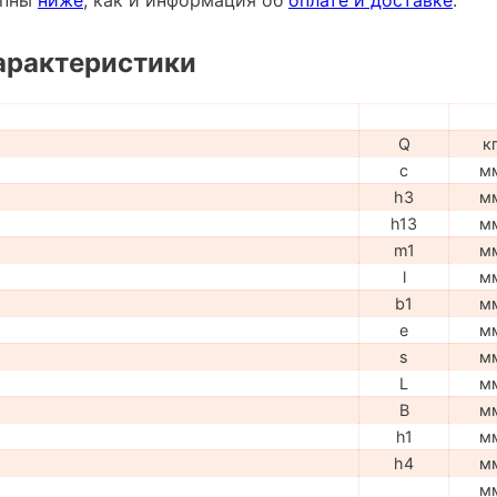
арактеристики
Q
к
c
м
h3
м
h13
м
m1
м
l
м
b1
м
e
м
s
м
L
м
B
м
h1
м
h4
м
м