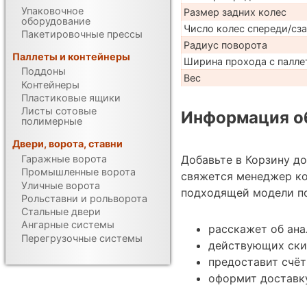
Упаковочное
Размер задних колес
оборудование
Число колес спереди/сз
Пакетировочные прессы
Радиус поворота
Паллеты и контейнеры
Ширина прохода с палле
Поддоны
Вес
Контейнеры
Пластиковые ящики
Листы сотовые
Информация об
полимерные
Двери, ворота, ставни
Добавьте в Корзину д
Гаражные ворота
Промышленные ворота
свяжется менеджер к
Уличные ворота
подходящей модели по
Рольставни и рольворота
Стальные двери
Ангарные системы
расскажет об ана
Перегрузочные системы
действующих ски
предоставит счёт
оформит доставку