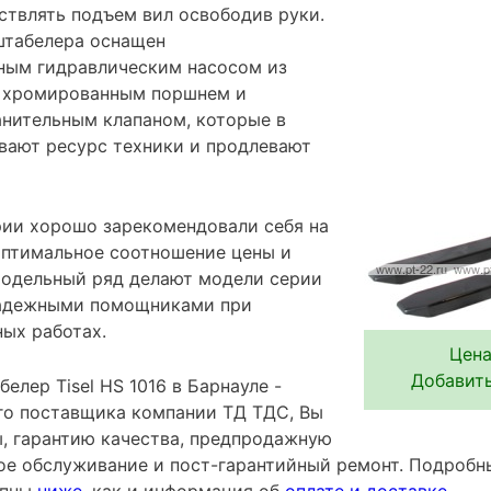
твлять подъем вил освободив руки.
штабелера оснащен
ным гидравлическим насосом из
, хромированным поршнем и
нительным клапаном, которые в
вают ресурс техники и продлевают
ии хорошо зарекомендовали себя на
оптимальное соотношение цены и
модельный ряд делают модели серии
адежными помощниками при
ных работах.
Цена
Добавить
елер Tisel HS 1016 в Барнауле -
го поставщика компании ТД ТДС, Вы
ы, гарантию качества, предпродажную
ное обслуживание и пост-гарантийный ремонт. Подробн
упны
ниже
, как и информация об
оплате и доставке
.