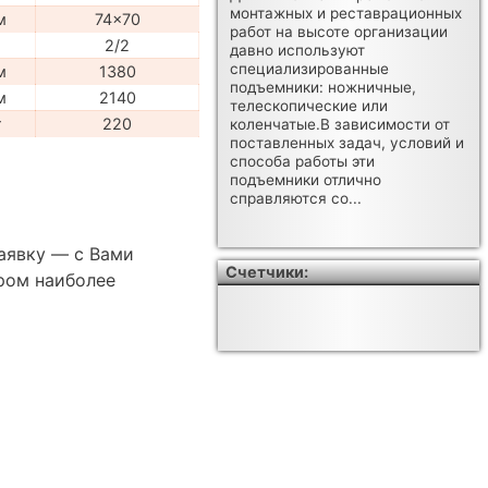
монтажных и реставрационных
м
74x70
работ на высоте организации
2/2
давно используют
специализированные
м
1380
подъемники: ножничные,
м
2140
телескопические или
г
220
коленчатые.В зависимости от
поставленных задач, условий и
способа работы эти
подъемники отлично
справляются со...
аявку — с Вами
Счетчики:
ром наиболее