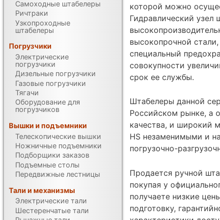
Самоходные штабелеры
которой можно осущес
Ричтраки
Гидравлический узел 
Узкопроходные
высокопроизводитель
штабелеры
высокопрочной стали
Погрузчики
специальный предохра
Электрические
погрузчики
совокупности увеличи
Дизельные погрузчики
срок ее службы.
Газовые погрузчики
Тягачи
Штабелеры данной сер
Оборудование для
погрузчиков
Российском рынке, а 
качества, и широкий 
Вышки и подъемники
HS незаменимыми и н
Телескопические вышки
Ножничные подъемники
погрузочно-разгрузоч
Подборщики заказов
Подъемные столы
Продается ручной штаб
Передвижные лестницы
покупая у официально
Тали и механизмы
получаете низкие цен
Электрические тали
подготовку, гарантий
Шестеренчатые тали
характеристики дост
Рычажные тали