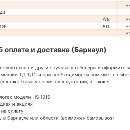
м
ади
Wa
м
той
Ast
м
к
 оплате и доставке (Барнаул)
ополнительно и другие ручные штабелеры и оформите з
омпании ТД ТДС и при необходимости поможет с выбо
д конкретные условия эксплуатации, а также:
логах модели HS 1016
дках и акциях
 на оплату
 в Барнауле или области (возможен самовывоз)