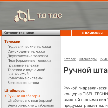
ТД ТДС
Каталог техники:
О Компании
Тележки
Гидравлические тележки
Самоходные тележки
Двухколесные тележки
Каталог
›
Штабелеры
›
Ручн
Платформенные тележки
Грузовые тележки
Ручной шта
Тележки с подъемной
платформой
Роликовые системы
Бочкокантователи
Ручной гидравлически
Штабелеры
концерна TISEL TECHN
Ручные штабелеры
высотой подъема вил 
Штабелеры с платформой
предусматривает нали
Электрические штабелеры