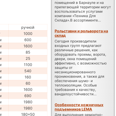
помещений в Барнауле и на
прилегающей территории могут
воспользоваться услугами
компании «Техника Для
Склада».В ассортименте...
ручной
Рольставни и рольворота на
г
1000
склад
м
600
Сегодня производители
входных групп предлагают
м
1600
различные решения, как
м
85
оборудовать проемы, ворота,
м
25
двери, окна помещений
эффективно, с возможностью
м
1100
защиты от
м
540
несанкционированного
проникновения, а также для
м
160
обеспечения шумо- и
м
60
теплоизоляции. Особые
м
1600
требования к качеству,
вандалоустойчивости...
м
690
м
1980
Особенности ножничных
м
1980
подъемников LEMA
м
180x50
Для выполнения ремонтно-