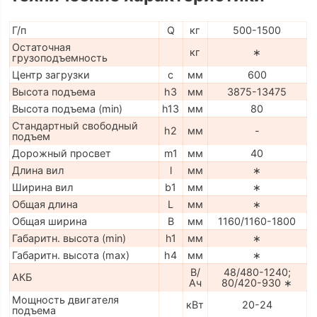
Г/п
Q
кг
500-1500
Остаточная
кг
∗
грузоподъемность
Центр загрузки
c
мм
600
Высота подъема
h3
мм
3875-13475
Высота подъема (min)
h13
мм
80
Стандартный свободный
h2
мм
-
подъем
Дорожный просвет
m1
мм
40
Длина вил
l
мм
∗
Ширина вил
b1
мм
∗
Общая длина
L
мм
∗
Общая ширина
B
мм
1160/1160-1800
Габаритн. высота (min)
h1
мм
∗
Габаритн. высота (max)
h4
мм
∗
В/
48/480-1240;
АКБ
Ач
80/420-930 ∗
Мощность двигателя
кВт
20-24
подъема