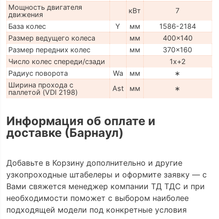
Мощность двигателя
кВт
7
движения
База колес
Y
мм
1586-2184
Размер ведущего колеса
мм
400x140
Размер передних колес
мм
370x160
Число колес спереди/сзади
1x+2
Радиус поворота
Wa
мм
∗
Ширина прохода с
Ast
мм
∗
паллетой (VDI 2198)
Информация об оплате и
доставке (Барнаул)
Добавьте в Корзину дополнительно и другие
узкопроходные штабелеры и оформите заявку — с
Вами свяжется менеджер компании ТД ТДС и при
необходимости поможет с выбором наиболее
подходящей модели под конкретные условия