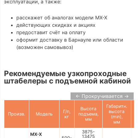
эксплуатации, а также:
расскажет об аналогах модели MX-X
действующих скидках и акциях
предоставит счёт на оплату
оформит доставку в Барнауле или области
(возможен самовывоз)
Рекомендуемые узкопроходные
штабелеры с подъемной кабиной
← Прокручивается →
Габаритн.
Г
Высота
Г/п,
высота
Произв.
Модель
подъема,
кг
(min),
мм
мм
3875-
MX-X
13475
500-