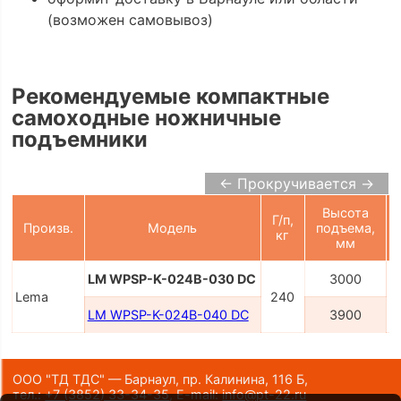
(возможен самовывоз)
Рекомендуемые компактные
самоходные ножничные
подъемники
← Прокручивается →
Высота
Г/п,
Произв.
Модель
подъема,
кг
мм
LM WPSP-K-024B-030 DC
3000
Lema
240
LM WPSP-K-024B-040 DC
3900
ООО "ТД ТДС" — Барнаул, пр. Калинина, 116 Б,
тел.:
+7 (3852) 33-34-35
,
E-mail:
info@pt-22.ru