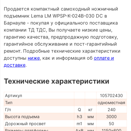
Продается компактный самоходный ножничный
подъемник Lema LM WPSP-K-024B-030 DC в
Барнауле - покупая у официального поставщика
компании ТД ТДС, Вы получаете низкие цены,
гарантию качества, предпродажную подготовку,
гарантийное обслуживание и пост-гарантийный
ремонт. Подробные технические характеристики
доступны
ниже
, как и информация об
оплате и
доставке
.
Технические характеристики
Артикул
105702430
Тип
одноместная
Г/п
Q
кг
240
Высота подъема
h3
мм
3000
Дорожный просвет
m1
мм
50
Размеры платформы
AxB
мм
1150х600