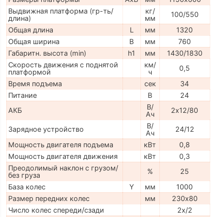
Выдвижная платформа (гр-ть/
кг/
100/550
длина)
мм
Общая длина
L
мм
1320
Общая ширина
B
мм
760
Габаритн. высота (min)
h1
мм
1430/1830
Скорость движения с поднятой
км/
0,5
платформой
ч
Время подъема
сек
34
Питание
В
24
В/
АКБ
2х12/80
Ач
В/
Зарядное устройство
24/12
Ач
Мощность двигателя подъема
кВт
0,8
Мощность двигателя движения
кВт
0,3
Преодолимый наклон с грузом/
%
25
без груза
База колес
Y
мм
1000
Размер передних колес
мм
230х80
Число колес спереди/сзади
2x/2