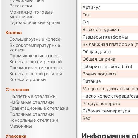
Вагонетки
Артикул
Монтажно-тяговые
Тип
механизмы
Г/п
Гидравлические краны
Высота подъема
Колеса
Размеры платформы
Большегрузные колеса
Выдвижная платформа (г
Высокотемпературные
колеса
Общая длина
Промышленные колеса
Общая ширина
Колеса с литой резиной
Габаритн. высота (min)
Пневматические колеса
Колеса с серой резиной
Время подъема
Колеса и ролики
Питание
Мощность двигателя по
Стеллажи
Число колес спереди/сз
Паллетные стеллажи
Набивные стеллажи
Радиус поворота
Гравитационные стеллажи
Рабочая температура
Полочные стеллажи
Вес
Консольные стеллажи
Мезонины
Информация об
Упаковка