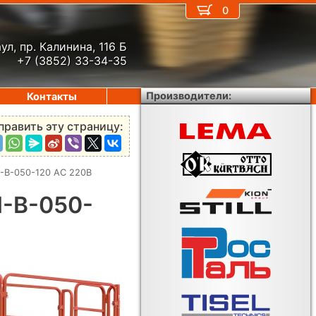
0
ул, пр. Калинина, 116 Б
+7 (3852) 33-34-35
Производители:
Контакты
править эту страницу:
-B-050-120 AC 220В
-B-050-