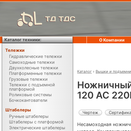
ТД ТДС
Каталог техники:
О Компании
Тележки
Гидравлические тележки
Самоходные тележки
Двухколесные тележки
Каталог
›
Вышки и подъемн
Платформенные тележки
Грузовые тележки
Ножничный
Тележки с подъемной
платформой
120 AC 220
Роликовые системы
Бочкокантователи
Штабелеры
Чертеж
Сертифик
Ручные штабелеры
Штабелеры с платформой
Несамоходная ножничн
Электрические штабелеры