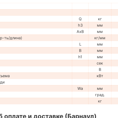
Q
кг
h3
мм
AxB
мм
р-ть/длина)
кг/мм
L
мм
B
мм
h1
мм
сек
В
дъема
кВт
ади
Wa
мм
град.
кг
 оплате и доставке (Барнаул)