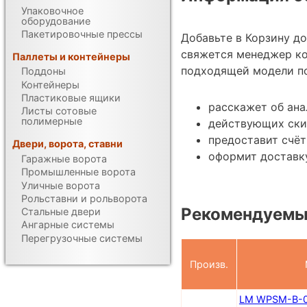
Упаковочное
оборудование
Пакетировочные прессы
Добавьте в Корзину д
свяжется менеджер к
Паллеты и контейнеры
подходящей модели по
Поддоны
Контейнеры
Пластиковые ящики
расскажет об ан
Листы сотовые
полимерные
действующих ски
предоставит счёт
Двери, ворота, ставни
оформит доставку
Гаражные ворота
Промышленные ворота
Уличные ворота
Рольставни и рольворота
Рекомендуемы
Стальные двери
Ангарные системы
Перегрузочные системы
Произв.
LM WPSM-B-0