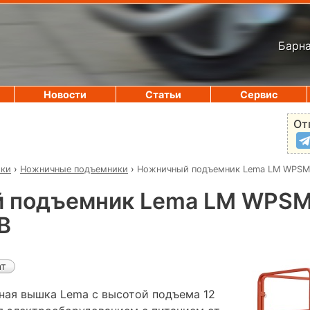
Барна
Новости
Статьи
Сервис
От
ики
›
Ножничные подъемники
›
Ножничный подъемник Lema LM WPSM
 подъемник Lema LM WPSM
В
ат
ая вышка Lema с высотой подъема 12