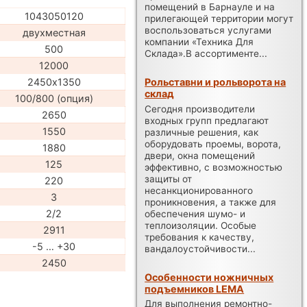
помещений в Барнауле и на
1043050120
прилегающей территории могут
воспользоваться услугами
двухместная
компании «Техника Для
500
Склада».В ассортименте...
12000
Рольставни и рольворота на
2450х1350
склад
100/800 (опция)
Сегодня производители
2650
входных групп предлагают
1550
различные решения, как
оборудовать проемы, ворота,
1880
двери, окна помещений
125
эффективно, с возможностью
защиты от
220
несанкционированного
3
проникновения, а также для
2/2
обеспечения шумо- и
теплоизоляции. Особые
2911
требования к качеству,
-5 … +30
вандалоустойчивости...
2450
Особенности ножничных
подъемников LEMA
Для выполнения ремонтно-