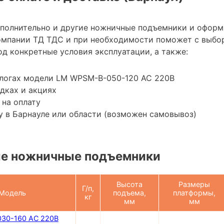
ополнительно и другие ножничные подъемники и оформ
омпании ТД ТДС и при необходимости поможет с выбо
д конкретные условия эксплуатации, а также:
алогах модели LM WPSM-B-050-120 AC 220В
дках и акциях
 на оплату
 в Барнауле или области (возможен самовывоз)
е ножничные подъемники
Высота
Размеры
Г/п,
Модель
подъема,
платформы,
кг
мм
мм
30-160 AC 220В