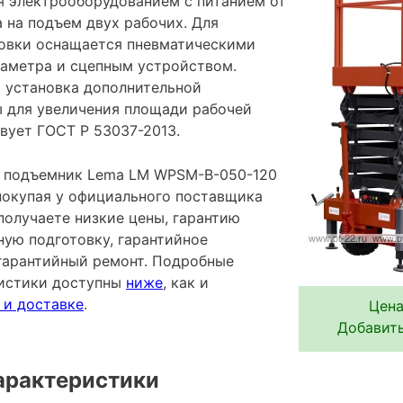
я электрооборудованием с питанием от
а на подъем двух рабочих. Для
овки оснащается пневматическими
аметра и сцепным устройством.
 установка дополнительной
 для увеличения площади рабочей
вует ГОСТ Р 53037-2013.
 подъемник Lema LM WPSM-B-050-120
 покупая у официального поставщика
получаете низкие цены, гарантию
ную подготовку, гарантийное
гарантийный ремонт. Подробные
ристики доступны
ниже
, как и
 и доставке
.
Цена
Добавить
арактеристики