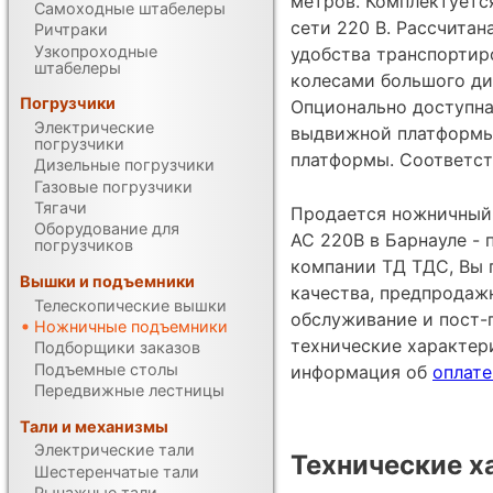
метров. Комплектуетс
Самоходные штабелеры
сети 220 В. Рассчитан
Ричтраки
Узкопроходные
удобства транспортир
штабелеры
колесами большого ди
Погрузчики
Опционально доступна
Электрические
выдвижной платформы
погрузчики
платформы. Соответст
Дизельные погрузчики
Газовые погрузчики
Тягачи
Продается ножничный
Оборудование для
AC 220В в Барнауле -
погрузчиков
компании ТД ТДС, Вы 
Вышки и подъемники
качества, предпродаж
Телескопические вышки
обслуживание и пост-
Ножничные подъемники
технические характе
Подборщики заказов
Подъемные столы
информация об
оплате
Передвижные лестницы
Тали и механизмы
Электрические тали
Технические х
Шестеренчатые тали
Рычажные тали