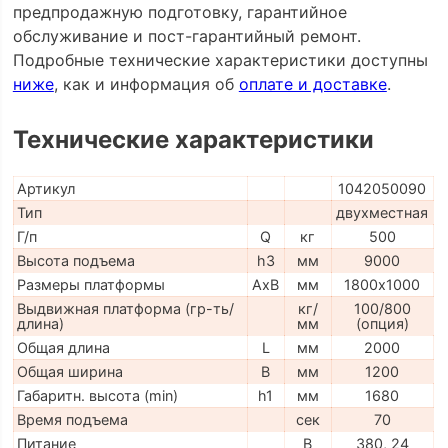
предпродажную подготовку, гарантийное
обслуживание и пост-гарантийный ремонт.
Подробные технические характеристики доступны
ниже
, как и информация об
оплате и доставке
.
Технические характеристики
Артикул
1042050090
Тип
двухместная
Г/п
Q
кг
500
Высота подъема
h3
мм
9000
Размеры платформы
AxB
мм
1800х1000
Выдвижная платформа (гр-ть/
кг/
100/800
длина)
мм
(опция)
Общая длина
L
мм
2000
Общая ширина
B
мм
1200
Габаритн. высота (min)
h1
мм
1680
Время подъема
сек
70
Питание
В
380, 24