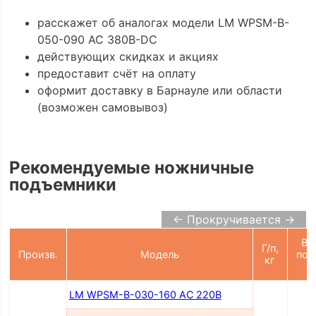
расскажет об аналогах модели LM WPSM-B-
050-090 AC 380В-DC
действующих скидках и акциях
предоставит счёт на оплату
оформит доставку в Барнауле или области
(возможен самовывоз)
Рекомендуемые ножничные
подъемники
← Прокручивается →
Вы
Г/п,
Произв.
Модель
под
кг
LM WPSM-B-030-160 AC 220В