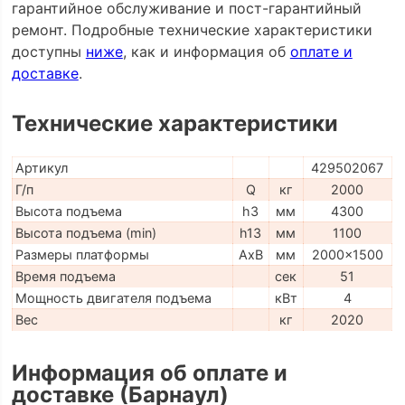
гарантийное обслуживание и пост-гарантийный
ремонт. Подробные технические характеристики
доступны
ниже
, как и информация об
оплате и
доставке
.
Технические характеристики
Артикул
429502067
Г/п
Q
кг
2000
Высота подъема
h3
мм
4300
Высота подъема (min)
h13
мм
1100
Размеры платформы
AxB
мм
2000x1500
Время подъема
сек
51
Мощность двигателя подъема
кВт
4
Вес
кг
2020
Информация об оплате и
доставке (Барнаул)