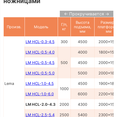
ножницами
← Прокручивается →
Высота
Размеры
Г/п,
Произв.
Модель
подъема,
платформ
кг
мм
мм
LM HCL-0.3-4.5
300
4500
2000x150
LM HCL-0.5-4.0
4000
1800x150
LM HCL-0.5-4.5
500
4500
2000x150
LM HCL-0.5-5.0
5000
2000x180
Lema
LM HCL-1.0-4.5
4500
1900x180
1000
LM HCL-1.0-6.0
6000
2200x180
LM HCL-2.0-4.3
2000
4300
2000x150
LM HCL-2.5-5.4
2500
5400
2300x150