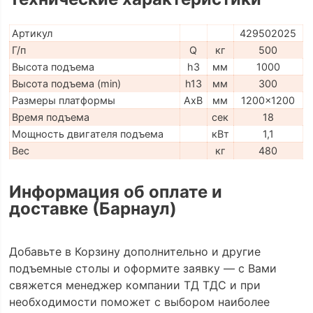
Артикул
429502025
Г/п
Q
кг
500
Высота подъема
h3
мм
1000
Высота подъема (min)
h13
мм
300
Размеры платформы
AxB
мм
1200x1200
Время подъема
сек
18
Мощность двигателя подъема
кВт
1,1
Вес
кг
480
Информация об оплате и
доставке (Барнаул)
Добавьте в Корзину дополнительно и другие
подъемные столы и оформите заявку — с Вами
свяжется менеджер компании ТД ТДС и при
необходимости поможет с выбором наиболее