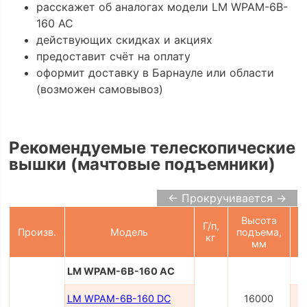
расскажет об аналогах модели LM WPAM-6B-
160 AC
действующих скидках и акциях
предоставит счёт на оплату
оформит доставку в Барнауле или области
(возможен самовывоз)
Рекомендуемые телескопические
вышки (мачтовые подъемники)
← Прокручивается →
Высота
Г/п,
П
Произв.
Модель
подъема,
кг
мм
LM WPAM-6B-160 AC
LM WPAM-6B-160 DC
16000