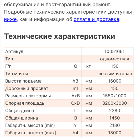
обслуживание и пост-гарантийный ремонт.
Подробные технические характеристики доступны
ниже
, как и информация об
оплате и доставке
.
Технические характеристики
Артикул
10051661
Тип
одноместная
Г/п
Q
кг
150
Тип мачты
шестимачтовая
Высота подъема
h3
мм
16000
Дорожный просвет
m1
мм
150
Размеры платформы
AxB
мм
1550х1000
Опорная площадь
CxD
мм
3200х3000
Общая длина
L
мм
2280
Общая ширина
B
мм
1450
Габаритн. высота (min)
h1
мм
2180
Габаритн. высота (max)
h4
мм
18000