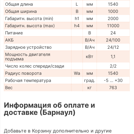
Общая длина
L
мм
1540
Общая ширина
B
мм
1000
Габаритн. высота (min)
h1
мм
2000
Габаритн. высота (max)
h4
мм
11000
Питание
В
24
АКБ
В/Ач
24/100
Зарядное устройство
В/Ач
24/12
Мощность двигателя
кВт
1,1
подъема
Число колес спереди/сзади
2/2
Радиус поворота
Wa
мм
1540
Рабочая температура
град.
-5 … +30
Вес
кг
763
Информация об оплате и
доставке (Барнаул)
Добавьте в Корзину дополнительно и другие