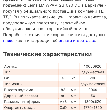
подъемник) Lema LM WPAM-2B-090 DC в Барнауле -
покупая у официального поставщика компании ТД
ТДС, Вы получаете низкие цены, гарантию качества,
предпродажную подготовку, гарантийное
обслуживание и пост-гарантийный ремонт.
Подробные технические характеристики доступны
ниже
, как и информация об
оплате и доставке
.
Технические характеристики
Артикул
10050920
Тип
двухместная
Г/п
Q
кг
200
Тип мачты
двухмачтовая
Высота подъема
h3
мм
9000
Дорожный просвет
m1
мм
50
Размеры платформы
AxB
мм
1300х620
Опорная площадь
CxD
мм
1770х1820