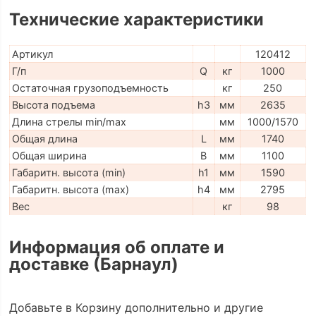
Технические характеристики
Артикул
120412
Г/п
Q
кг
1000
Остаточная грузоподъемность
кг
250
Высота подъема
h3
мм
2635
Длина стрелы min/max
мм
1000/1570
Общая длина
L
мм
1740
Общая ширина
B
мм
1100
Габаритн. высота (min)
h1
мм
1590
Габаритн. высота (max)
h4
мм
2795
Вес
кг
98
Информация об оплате и
доставке (Барнаул)
Добавьте в Корзину дополнительно и другие