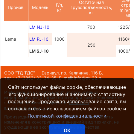
Остаточная
Г/п,
стре
Произв.
Модель
грузоподъемность,
кг
min/ma
кг
мм
LM NJ-10
700
1225/1
Lema
LM PJ-10
1000
1160/1
250
LM SJ-10
1000/1
ООО "ТД ТДС" — Барнаул, пр. Калинина, 116 Б,
тел.:
+7 (3852) 33-34-35
,
E-mail:
info@pt-22.ru
Сайт использует файлы cookie, обеспечивающие
Информация на сайте носит исключительно
его функционирование и анонимную статистику
информационный характер и ни при каких условиях не
посещений. Продолжая использование сайта, вы
является публичной офертой.
Политика
конфиденциальности
.
соглашаетесь с использованием файлов cookie и
Политикой конфиденциальности
Производители оставляют за собой право вносить
изменения в конструкцию и внешний вид техники, не
ухудшающие ее эксплуатационные качества.
ОК