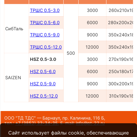
ТРШС 0.5-3.0
3000
260х210х190
ТРШС 0.5-6.0
6000
280х200х20
СибТаль
ТРШС 0.5-9.0
9000
350х240х18
ТРШС 0.5-12.0
12000
350х240х19
500
HSZ 0.5-3.0
3000
270х190х160
HSZ 0.5-6.0
6000
250х180х170
SAIZEN
HSZ 0.5-9.0
9000
300х200х19
HSZ 0.5-12.0
12000
310х190х180
ООО "ТД ТДС" — Барнаул, пр. Калинина, 116 Б,
тел.:
+7 (3852) 33-34-35
,
E-mail:
info@pt-22.ru
Сайт использует файлы cookie, обеспечивающие