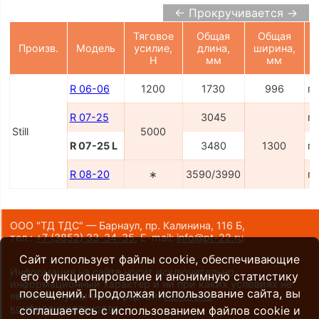
← Прокручивается →
Тяговое
Общая
Общая
Произв.
Модель
усилие,
длина,
ширина,
H
мм
мм
R 06-06
1200
1730
996
п
R 07-25
3045
п
Still
5000
R 07-25 L
3480
1300
п
R 08-20
∗
3590/3990
п
ООО "ТД ТДС" — Барнаул, пр. Калинина, 116 Б,
тел.:
+7 (3852) 33-34-35
,
E-mail:
info@pt-22.ru
Сайт использует файлы cookie, обеспечивающие
Информация на сайте носит исключительно
его функционирование и анонимную статистику
информационный характер и ни при каких условиях не
посещений. Продолжая использование сайта, вы
является публичной офертой.
Политика
конфиденциальности
.
соглашаетесь с использованием файлов cookie и