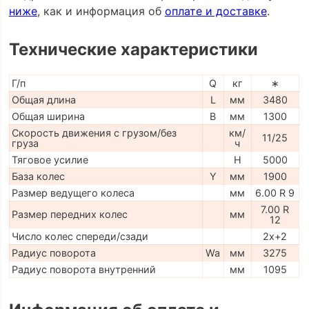
ниже
, как и информация об
оплате и доставке
.
Технические характеристики
Г/п
Q
кг
∗
Общая длина
L
мм
3480
Общая ширина
B
мм
1300
Скорость движения с грузом/без
км/
11/25
груза
ч
Тяговое усилие
H
5000
База колес
Y
мм
1900
Размер ведущего колеса
мм
6.00 R 9
7.00 R
Размер передних колес
мм
12
Число колес спереди/сзади
2x+2
Радиус поворота
Wa
мм
3275
Радиус поворота внутренний
мм
1095