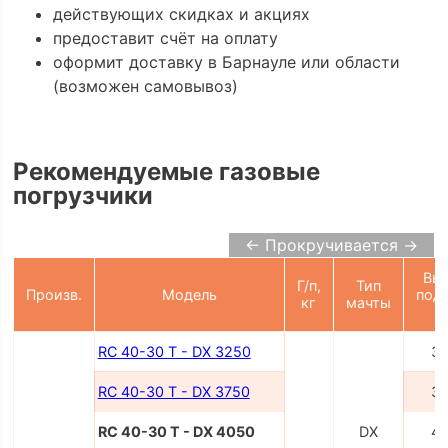
действующих скидках и акциях
предоставит счёт на оплату
оформит доставку в Барнауле или области
(возможен самовывоз)
Рекомендуемые газовые
погрузчики
← Прокручивается →
Вы
Г/п,
Тип
Произв.
Модель
под
кг
мачты
RC 40-30 T - DX 3250
3
RC 40-30 T - DX 3750
3
RC 40-30 T - DX 4050
DX
4