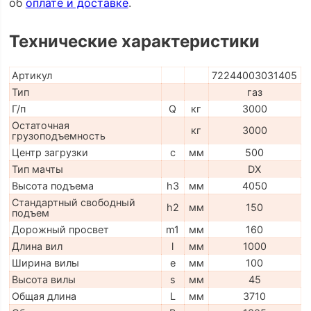
об
оплате и доставке
.
Технические характеристики
Артикул
72244003031405
Тип
газ
Г/п
Q
кг
3000
Остаточная
кг
3000
грузоподъемность
Центр загрузки
c
мм
500
Тип мачты
DX
Высота подъема
h3
мм
4050
Стандартный свободный
h2
мм
150
подъем
Дорожный просвет
m1
мм
160
Длина вил
l
мм
1000
Ширина вилы
e
мм
100
Высота вилы
s
мм
45
Общая длина
L
мм
3710