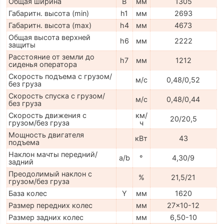
Общая ширина
B
мм
1305
Габаритн. высота (min)
h1
мм
2693
Габаритн. высота (max)
h4
мм
4673
Общая высота верхней
h6
мм
2222
защиты
Расстояние от земли до
h7
мм
1212
сиденья оператора
Скорость подъема с грузом/
м/с
0,48/0,52
без груза
Скорость спуска с грузом/
м/с
0,48/0,44
без груза
Скорость движения с
км/
20/20,5
грузом/без груза
ч
Мощность двигателя
кВт
43
подъема
Наклон мачты передний/
a/b
°
4,30/9
задний
Преодолимый наклон с
%
21,5/21
грузом/без груза
База колес
Y
мм
1620
Размер передних колес
мм
27x10-12
Размер задних колес
мм
6,50-10