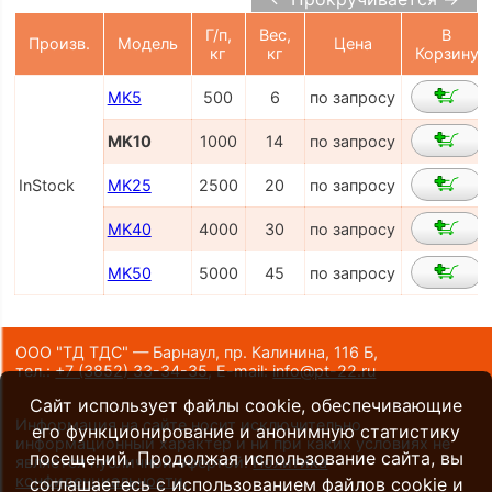
Г/п,
Вес,
В
Произв.
Модель
Цена
кг
кг
Корзину
MK5
500
6
по запросу
MK10
1000
14
по запросу
InStock
MK25
2500
20
по запросу
MK40
4000
30
по запросу
MK50
5000
45
по запросу
ООО "ТД ТДС" — Барнаул, пр. Калинина, 116 Б,
тел.:
+7 (3852) 33-34-35
,
E-mail:
info@pt-22.ru
Сайт использует файлы cookie, обеспечивающие
Информация на сайте носит исключительно
его функционирование и анонимную статистику
информационный характер и ни при каких условиях не
посещений. Продолжая использование сайта, вы
является публичной офертой.
Политика
конфиденциальности
.
соглашаетесь с использованием файлов cookie и