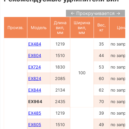
← Прокручивается →
Длина
Ширина
Вес,
Произв.
Модель
вил,
вил,
Цена
кг
мм
мм
EX484
1219
35
по запро
EX604
1510
44
по запро
EX724
1830
53
по запро
100
EX824
2085
60
по запро
EX844
2134
62
по запро
EX964
2435
70
по запро
EX485
1219
39
по запро
EX605
1510
49
по запро