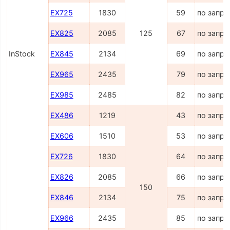
EX725
1830
59
по запро
EX825
2085
125
67
по запро
InStock
EX845
2134
69
по запро
EX965
2435
79
по запро
EX985
2485
82
по запро
EX486
1219
43
по запро
EX606
1510
53
по запро
EX726
1830
64
по запро
EX826
2085
66
по запро
150
EX846
2134
75
по запро
EX966
2435
85
по запро