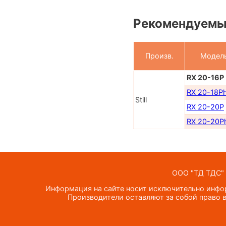
Рекомендуемые
Произв.
Модел
RX 20-16P
RX 20-18P
Still
RX 20-20P
RX 20-20P
ООО "ТД ТДС" —
Информация на сайте носит исключительно инфор
Производители оставляют за собой право в