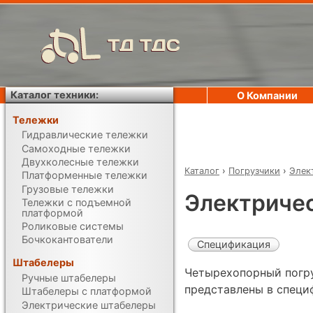
ТД ТДС
Каталог техники:
О Компании
Тележки
Гидравлические тележки
Самоходные тележки
Двухколесные тележки
Каталог
›
Погрузчики
›
Элек
Платформенные тележки
Грузовые тележки
Электричес
Тележки с подъемной
платформой
Роликовые системы
Бочкокантователи
Спецификация
Штабелеры
Четырехопорный погру
Ручные штабелеры
представлены в специ
Штабелеры с платформой
Электрические штабелеры