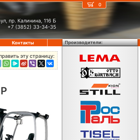
0
ул, пр. Калинина, 116 Б
+7 (3852) 33-34-35
Производители:
Контакты
править эту страницу:
6P