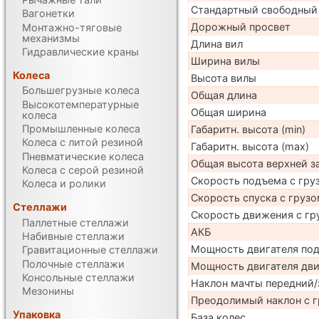
Стандартный свободный
Вагонетки
Дорожный просвет
Монтажно-тяговые
механизмы
Длина вил
Гидравлические краны
Ширина вилы
Колеса
Высота вилы
Большегрузные колеса
Общая длина
Высокотемпературные
Общая ширина
колеса
Промышленные колеса
Габаритн. высота (min)
Колеса с литой резиной
Габаритн. высота (max)
Пневматические колеса
Общая высота верхней 
Колеса с серой резиной
Скорость подъема с груз
Колеса и ролики
Скорость спуска с грузо
Стеллажи
Скорость движения с гр
Паллетные стеллажи
АКБ
Набивные стеллажи
Мощность двигателя по
Гравитационные стеллажи
Полочные стеллажи
Мощность двигателя дв
Консольные стеллажи
Наклон мачты передний/
Мезонины
Преодолимый наклон с г
Упаковка
База колес