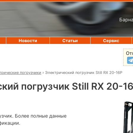
Барна
Новости
Статьи
Сервис
От
трические погрузчики
›
Электрический погрузчик Still RX 20-16P
кий погрузчик Still RX 20-1
зчик. Более полные данные
фикации.