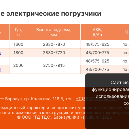
 электрические погрузчики
Г/п,
Высота подъема,
АКБ,
ь
Ц
кг
мм
В/Ач
1600
2830-7870
48/575-625
по
h
1800
2830-7720
48/700-775
по
48/575-625
по
2000
2750-7915
h
48/700-775
по
Сайт ис
функционирова
использование
 Барнаул, пр. Калинина, 116 Б,
тел.:
+7 (3852) 33-34-35
,
E-mai
co
мационный характер и ни при каких условиях не является п
носить изменения в конструкцию и внешний вид техники, не
©
ООО "ТД ТДС", Барнаул
, ©
al-studio.ru
, 2026