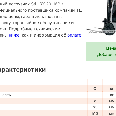
ий погрузчик Still RX 20-16P в
 официального поставщика компании ТД
кие цены, гарантию качества,
овку, гарантийное обслуживание и
онт. Подробные технические
упны
ниже
, как и информация об
оплате
Цена
Добавить
арактеристики
Q
кг
мность
кг
c
мм
h3
мм
h13
мм