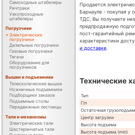
Самоходные штабелеры
Продается электрическ
Ричтраки
Барнауле - покупая у
Узкопроходные
штабелеры
ТДС, Вы получаете низ
предпродажную подгот
Погрузчики
пост-гарантийный рем
Электрические
погрузчики
характеристики дост
Дизельные погрузчики
и доставке
.
Газовые погрузчики
Тягачи
Оборудование для
погрузчиков
Вышки и подъемники
Технические х
Телескопические вышки
Ножничные подъемники
Подборщики заказов
Тип
Подъемные столы
Г/п
Передвижные лестницы
Остаточная грузоподъе
Тали и механизмы
Центр загрузки
Электрические тали
Высота подъема
Шестеренчатые тали
Высота подъема (min)
Рычажные тали