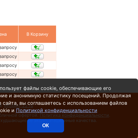
ена
В Корзину
 запросу
 запросу
 запросу
 запросу
пользует файлы cookie, обеспечивающие его
ние и анонимную статистику посещений. Продолжая
 сайта, вы соглашаетесь с использованием файлов
l:
info@pt-22.ru
okie и
Политикой конфиденциальности
убличной офертой.
Политика конфиденциальности
.
 ухудшающие ее эксплуатационные качества.
ОК