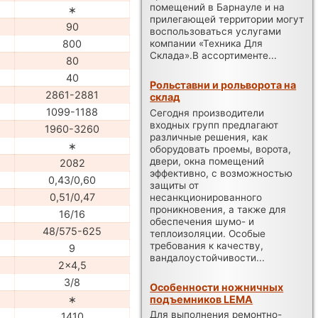
помещений в Барнауле и на
∗
прилегающей территории могут
90
воспользоваться услугами
компании «Техника Для
800
Склада».В ассортименте...
80
40
Рольставни и рольворота на
2861-2881
склад
1099-1188
Сегодня производители
входных групп предлагают
1960-3260
различные решения, как
∗
оборудовать проемы, ворота,
двери, окна помещений
2082
эффективно, с возможностью
0,43/0,60
защиты от
0,51/0,47
несанкционированного
проникновения, а также для
16/16
обеспечения шумо- и
48/575-625
теплоизоляции. Особые
требования к качеству,
9
вандалоустойчивости...
2x4,5
3/8
Особенности ножничных
подъемников LEMA
∗
Для выполнения ремонтно-
1410