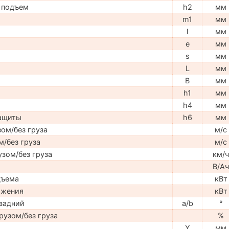
 подъем
h2
мм
m1
мм
l
мм
e
мм
s
мм
L
мм
B
мм
h1
мм
h4
мм
защиты
h6
мм
ом/без груза
м/с
м/без груза
м/с
узом/без груза
км/ч
В/Ач
дъема
кВт
ижения
кВт
задний
a/b
°
рузом/без груза
%
Y
мм