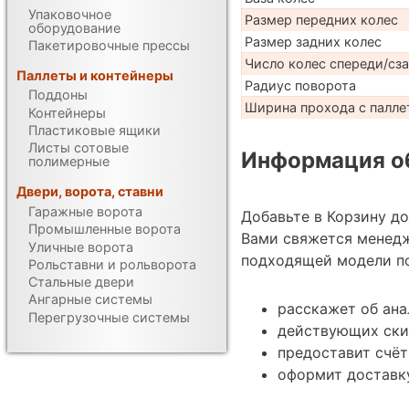
Упаковочное
Размер передних колес
оборудование
Размер задних колес
Пакетировочные прессы
Число колес спереди/сз
Паллеты и контейнеры
Радиус поворота
Поддоны
Ширина прохода с паллет
Контейнеры
Пластиковые ящики
Листы сотовые
Информация об
полимерные
Двери, ворота, ставни
Гаражные ворота
Добавьте в Корзину д
Промышленные ворота
Вами свяжется менед
Уличные ворота
подходящей модели по
Рольставни и рольворота
Стальные двери
Ангарные системы
расскажет об ана
Перегрузочные системы
действующих ски
предоставит счёт
оформит доставку