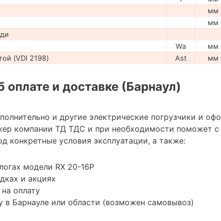
мм
мм
ади
Wa
мм
ой (VDI 2198)
Ast
мм
 оплате и доставке (Барнаул)
ополнительно и другие электрические погрузчики и оф
жер компании ТД ТДС и при необходимости поможет с
д конкретные условия эксплуатации, а также:
логах модели RX 20-16P
дках и акциях
 на оплату
 в Барнауле или области (возможен самовывоз)