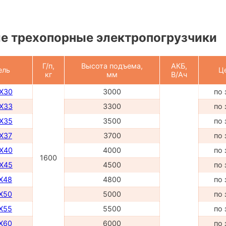
е трехопорные электропогрузчики
Г/п,
Высота подъема,
АКБ,
ель
Ц
кг
мм
В/Ач
DX30
3000
по 
DX33
3300
по 
DX35
3500
по 
DX37
3700
по 
DX40
4000
по 
1600
DX45
4500
по 
TX48
4800
по 
TX50
5000
по 
TX55
5500
по 
TX60
6000
по 