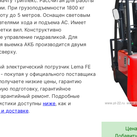
мачту триплекс. Рассчитан для работы
ми. При грузоподъемности 1800 кг
соту до 5 метров. Оснащен световым
ателями хода и подъема АС. Имеет
етки вил. Конструктивно
е управление гидравликой. Для
я выемка АКБ производится двумя
сверху.
й электрический погрузчик Lema FE
 - покупая у официального поставщика
получаете низкие цены, гарантию
ную подготовку, гарантийное
гарантийный ремонт. Подробные
ристики доступны
ниже
, как и
 и доставке
.
Цена
Добавить