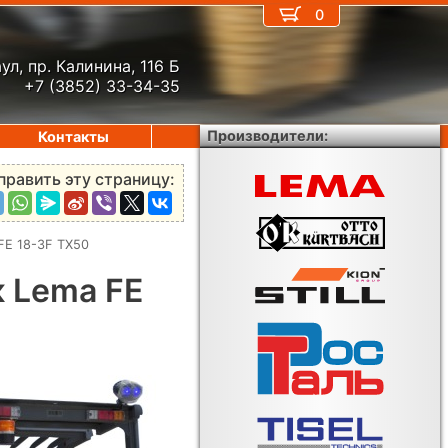
0
ул, пр. Калинина, 116 Б
+7 (3852) 33-34-35
Производители:
Контакты
править эту страницу:
FE 18-3F TX50
 Lema FE