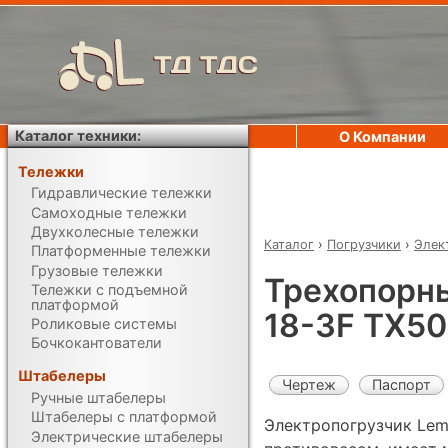
ТД ТДС
Каталог техники:
О Компании
Тележки
Гидравлические тележки
Самоходные тележки
Двухколесные тележки
Каталог
›
Погрузчики
›
Элек
Платформенные тележки
Грузовые тележки
Трехопорны
Тележки с подъемной
платформой
18-3F TX50
Роликовые системы
Бочкокантователи
Штабелеры
Чертеж
Паспорт
Ручные штабелеры
Штабелеры с платформой
Электропогрузчик Lem
Электрические штабелеры