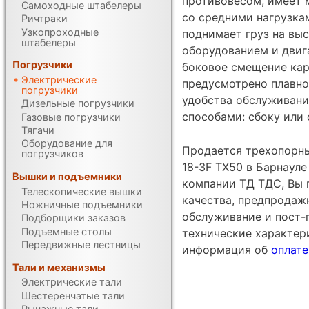
противовесом, имеет 
Самоходные штабелеры
со средними нагрузка
Ричтраки
Узкопроходные
поднимает груз на вы
штабелеры
оборудованием и двиг
Погрузчики
боковое смещение кар
Электрические
предусмотрено плавно
погрузчики
удобства обслуживани
Дизельные погрузчики
способами: сбоку или 
Газовые погрузчики
Тягачи
Оборудование для
Продается трехопорны
погрузчиков
18-3F TX50 в Барнауле
Вышки и подъемники
компании ТД ТДС, Вы 
Телескопические вышки
качества, предпродаж
Ножничные подъемники
обслуживание и пост-
Подборщики заказов
Подъемные столы
технические характе
Передвижные лестницы
информация об
оплате
Тали и механизмы
Электрические тали
Шестеренчатые тали
Рычажные тали