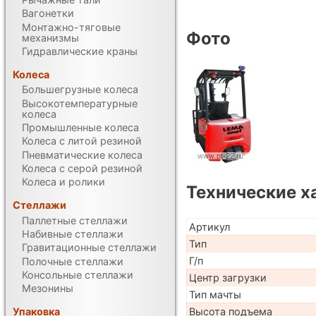
Вагонетки
Монтажно-тяговые
Фото
механизмы
Гидравлические краны
Колеса
Большегрузные колеса
Высокотемпературные
колеса
Промышленные колеса
Колеса с литой резиной
Пневматические колеса
Колеса с серой резиной
Колеса и ролики
Технические х
Стеллажи
Паллетные стеллажи
Артикул
Набивные стеллажи
Тип
Гравитационные стеллажи
Г/п
Полочные стеллажи
Консольные стеллажи
Центр загрузки
Мезонины
Тип мачты
Высота подъема
Упаковка