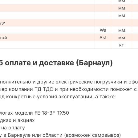
мм
мм
мм
ади
Wa
мм
той
Ast
мм
кг
 оплате и доставке (Барнаул)
ополнительно и другие электрические погрузчики и оф
жер компании ТД ТДС и при необходимости поможет с
д конкретные условия эксплуатации, а также:
логах модели FE 18-3F TX50
дках и акциях
 на оплату
 в Барнауле или области (возможен самовывоз)