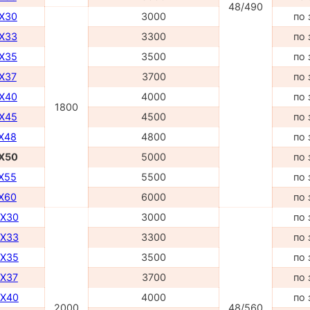
48/490
DX30
3000
по 
DX33
3300
по 
DX35
3500
по 
DX37
3700
по 
DX40
4000
по 
1800
DX45
4500
по 
TX48
4800
по 
TX50
5000
по 
TX55
5500
по 
TX60
6000
по 
DX30
3000
по 
DX33
3300
по 
DX35
3500
по 
DX37
3700
по 
DX40
4000
по 
2000
48/560