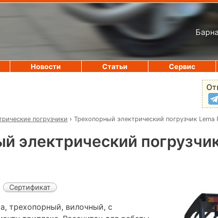
Барна
Новости
Статьи
Сервис
От
трические погрузчики
›
Трехопорный электрический погрузчик Lema 
й электрический погрузчик
Сертификат
a, трехопорный, вилочный, с