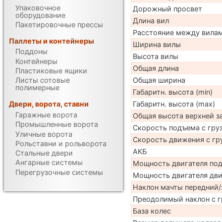
Упаковочное
Дорожный просвет
оборудование
Длина вил
Пакетировочные прессы
Расстояние между вила
Паллеты и контейнеры
Ширина вилы
Поддоны
Высота вилы
Контейнеры
Общая длина
Пластиковые ящики
Общая ширина
Листы сотовые
полимерные
Габаритн. высота (min)
Габаритн. высота (max)
Двери, ворота, ставни
Гаражные ворота
Общая высота верхней 
Промышленные ворота
Скорость подъема с груз
Уличные ворота
Скорость движения с гр
Рольставни и рольворота
АКБ
Стальные двери
Ангарные системы
Мощность двигателя по
Перегрузочные системы
Мощность двигателя дв
Наклон мачты передний/
Преодолимый наклон с г
База колес