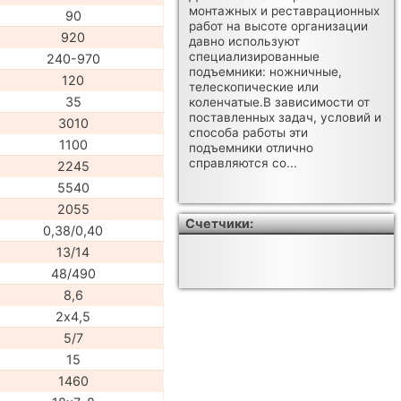
монтажных и реставрационных
90
работ на высоте организации
920
давно используют
специализированные
240-970
подъемники: ножничные,
120
телескопические или
35
коленчатые.В зависимости от
поставленных задач, условий и
3010
способа работы эти
1100
подъемники отлично
справляются со...
2245
5540
2055
Счетчики:
0,38/0,40
13/14
48/490
8,6
2х4,5
5/7
15
1460