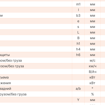
m1
мм
l
мм
ми
b3
мм
e
мм
s
мм
L
мм
B
мм
h1
мм
h4
мм
защиты
h6
мм
ом/без груза
м/с
узом/без груза
км/ч
В/Ач
дъема
кВт
ижения
кВт
задний
a/b
°
рузом/без груза
%
Y
мм