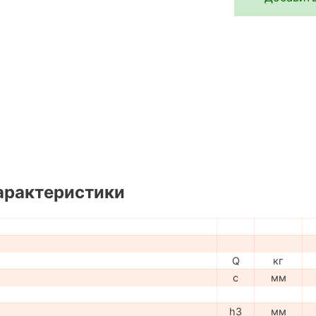
арактеристики
Q
кг
c
мм
h3
мм