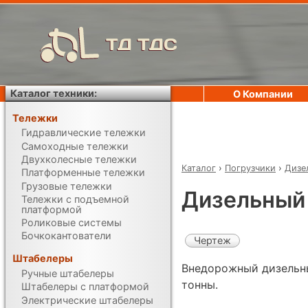
ТД ТДС
Каталог техники:
О Компании
Тележки
Гидравлические тележки
Самоходные тележки
Двухколесные тележки
Каталог
›
Погрузчики
›
Дизе
Платформенные тележки
Грузовые тележки
Дизельный 
Тележки с подъемной
платформой
Роликовые системы
Бочкокантователи
Чертеж
Штабелеры
Внедорожный дизельны
Ручные штабелеры
тонны.
Штабелеры с платформой
Электрические штабелеры