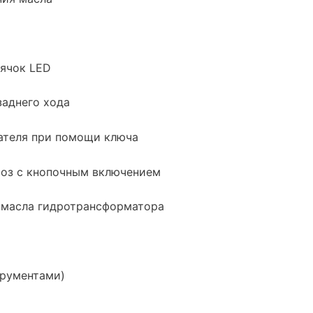
ячок LED
заднего хода
ателя при помощи ключа
оз с кнопочным включением
я масла гидротрансформатора
трументами)