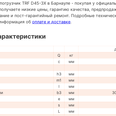
погрузчик TRF D45-3X в Барнауле - покупая у официал
получаете низкие цены, гарантию качества, предпрода
ание и пост-гарантийный ремонт. Подробные техничес
и информация об
оплате и доставке
.
арактеристики
Q
кг
c
мм
h3
мм
m1
мм
l
мм
ми
b3
мм
3
e
мм
s
мм
L
мм