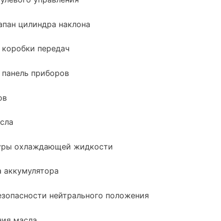
пан цилиндра наклона
 коробки передач
 панель приборов
ов
сла
уры охлаждающей жидкости
а аккумулятора
езопасности нейтрального положения
ния масла