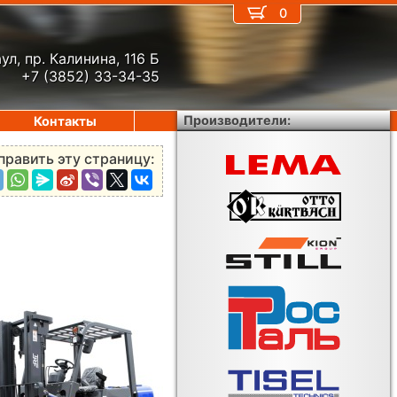
0
ул, пр. Калинина, 116 Б
+7 (3852) 33-34-35
Производители:
Контакты
править эту страницу: