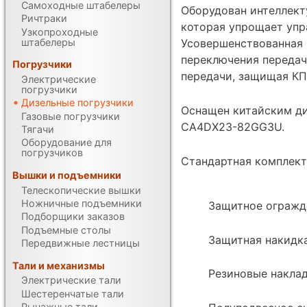
Самоходные штабелеры
Оборудован интеллект
Ричтраки
которая упрощает упр
Узкопроходные
штабелеры
Усовершенствованная 
переключения передач
Погрузчики
передачи, защищая КП
Электрические
погрузчики
Дизельные погрузчики
Оснащен китайским ди
Газовые погрузчики
CA4DX23-82GG3U.
Тягачи
Оборудование для
погрузчиков
Стандартная комплект
Вышки и подъемники
Телескопические вышки
Ножничные подъемники
Защитное огражд
Подборщики заказов
Подъемные столы
Защитная накидк
Передвижные лестницы
Тали и механизмы
Резиновые наклад
Электрические тали
Шестеренчатые тали
Рычажные тали