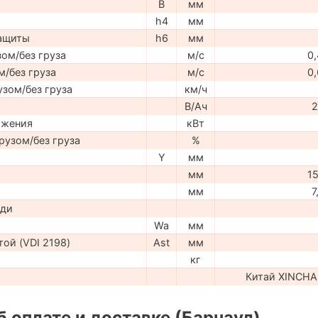
B
мм
h4
мм
защиты
h6
мм
ом/без груза
м/с
0,
м/без груза
м/с
0,
узом/без груза
км/ч
В/Ач
2
ижения
кВт
рузом/без груза
%
Y
мм
мм
15
мм
7
ади
Wa
мм
ой (VDI 2198)
Ast
мм
кг
Китай XINCH
 оплате и доставке (Барнаул)