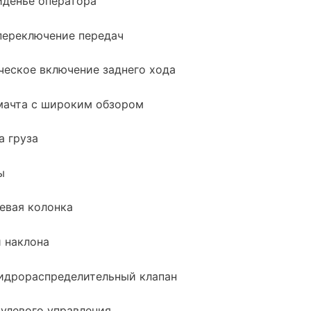
иденье оператора
переключение передач
ческое включение заднего хода
мачта с широким обзором
а груза
ы
евая колонка
 наклона
гидрораспределительный клапан
улевого управления