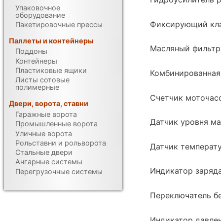
Упаковочное
оборудование
Фиксирующий кла
Пакетировочные прессы
Паллеты и контейнеры
Масляный фильтр
Поддоны
Контейнеры
Пластиковые ящики
Комбинированная
Листы сотовые
полимерные
Счетчик моточас
Двери, ворота, ставни
Гаражные ворота
Датчик уровня ма
Промышленные ворота
Уличные ворота
Рольставни и рольворота
Датчик температ
Стальные двери
Ангарные системы
Индикатор заряд
Перегрузочные системы
Переключатель б
Индикатор давле