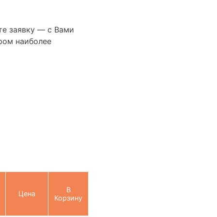
те заявку — с Вами
ром наиболее
В
Цена
Корзину