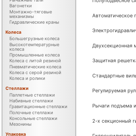
Полуподвесное с
Вагонетки
Монтажно-тяговые
Автоматическое 
механизмы
Гидравлические краны
Электрогидравли
Колеса
Большегрузные колеса
Высокотемпературные
Двухсекционная 
колеса
Промышленные колеса
Защитная решетк
Колеса с литой резиной
Пневматические колеса
Колеса с серой резиной
Стандартные вил
Колеса и ролики
Стеллажи
Регулируемая рул
Паллетные стеллажи
Набивные стеллажи
Рычаги подъема и
Гравитационные стеллажи
Полочные стеллажи
Консольные стеллажи
2-х секционный 
Мезонины
Упаковка
Гидроусилитель р