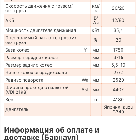
Скорость движения с грузом/
км/
20/20
без груза
ч
В/
АКБ
12/80
Ач
Мощность двигателя движения
кВт
35,4
Преодолимый наклон с грузом/
%
20
без груза
База колес
Y
мм
1750
Размер передних колес
мм
9-15
Размер задних колес
мм
6,5-10
Число колес спереди/сзади
2x/2
Радиус поворота
Wa
мм
2520
Ширина прохода с паллетой
Ast
мм
4407
(VDI 2198)
Вес
кг
4180
Япония Isuzu
Двигатель
C240
Информация об оплате и
доставке (Барнаул)