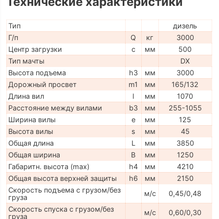
Технические характеристики
Тип
дизель
Г/п
Q
кг
3000
Центр загрузки
c
мм
500
Тип мачты
DX
Высота подъема
h3
мм
3000
Дорожный просвет
m1
мм
165/132
Длина вил
l
мм
1070
Расстояние между вилами
b3
мм
255-1055
Ширина вилы
e
мм
125
Высота вилы
s
мм
45
Общая длина
L
мм
3850
Общая ширина
B
мм
1250
Габаритн. высота (max)
h4
мм
4210
Общая высота верхней защиты
h6
мм
2150
Скорость подъема с грузом/без
м/с
0,45/0,48
груза
Скорость спуска с грузом/без
м/с
0,60/0,30
груза