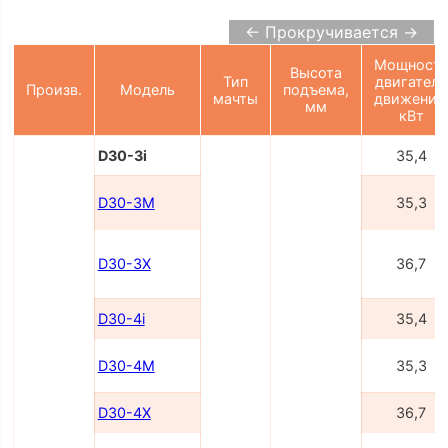
← Прокручивается →
Мощност
Высота
Тип
двигателя
Произв.
Модель
подъема,
мачты
движения
мм
кВт
D30-3i
35,4
D30-3M
35,3
D30-3X
36,7
D30-4i
35,4
D30-4M
35,3
D30-4X
36,7