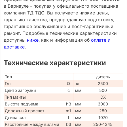
в Барнауле - покупая у официального поставщика
компании ТД ТДС, Вы получаете низкие цены,
гарантию качества, предпродажную подготовку,
гарантийное обслуживание и пост-гарантийный
ремонт. Подробные технические характеристики
доступны
ниже
, как и информация об
оплате и
доставке
.
Технические характеристики
Тип
дизель
Г/п
Q
кг
2500
Центр загрузки
c
мм
500
Тип мачты
DX
Высота подъема
h3
мм
3000
Дорожный просвет
m1
мм
280
Длина вил
l
мм
1070
Расстояние между вилами
b3
мм
250-1345