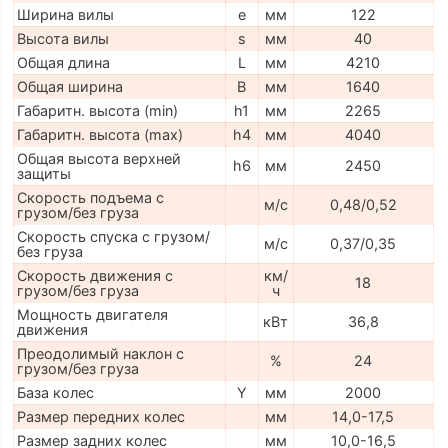
Ширина вилы
e
мм
122
Высота вилы
s
мм
40
Общая длина
L
мм
4210
Общая ширина
B
мм
1640
Габаритн. высота (min)
h1
мм
2265
Габаритн. высота (max)
h4
мм
4040
Общая высота верхней
h6
мм
2450
защиты
Скорость подъема с
м/с
0,48/0,52
грузом/без груза
Скорость спуска с грузом/
м/с
0,37/0,35
без груза
Скорость движения с
км/
18
грузом/без груза
ч
Мощность двигателя
кВт
36,8
движения
Преодолимый наклон с
%
24
грузом/без груза
База колес
Y
мм
2000
Размер передних колес
мм
14,0-17,5
Размер задних колес
мм
10,0-16,5