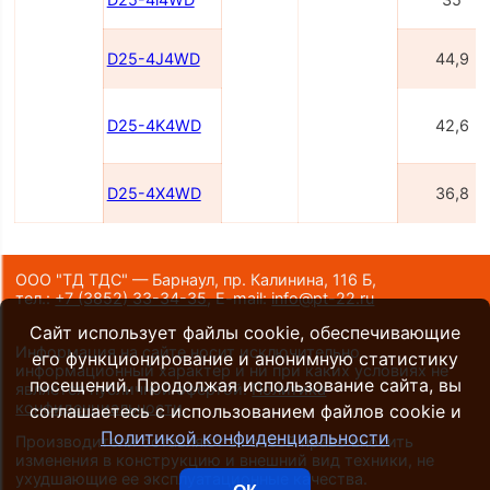
D25-4J4WD
44,9
D25-4K4WD
42,6
D25-4X4WD
36,8
ООО "ТД ТДС" — Барнаул, пр. Калинина, 116 Б,
тел.:
+7 (3852) 33-34-35
,
E-mail:
info@pt-22.ru
Сайт использует файлы cookie, обеспечивающие
Информация на сайте носит исключительно
его функционирование и анонимную статистику
информационный характер и ни при каких условиях не
посещений. Продолжая использование сайта, вы
является публичной офертой.
Политика
конфиденциальности
.
соглашаетесь с использованием файлов cookie и
Политикой конфиденциальности
Производители оставляют за собой право вносить
изменения в конструкцию и внешний вид техники, не
ухудшающие ее эксплуатационные качества.