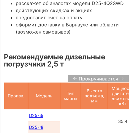
расскажет об аналогах модели D25-4Q2SWD
действующих скидках и акциях
предоставит счёт на оплату
оформит доставку в Барнауле или области
(возможен самовывоз)
Рекомендуемые дизельные
погрузчики 2,5 т
← Прокручивается →
Мощност
Высота
Тип
двигател
Произв.
Модель
подъема,
мачты
движения
мм
кВт
D25-3i
35,4
D25-4i