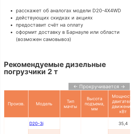
расскажет об аналогах модели D20-4X4WD
действующих скидках и акциях
предоставит счёт на оплату
оформит доставку в Барнауле или области
(возможен самовывоз)
Рекомендуемые дизельные
погрузчики 2 т
← Прокручивается →
Мощност
Высота
Тип
двигателя
Произв.
Модель
подъема,
мачты
движения
мм
кВт
D20-3i
35,4