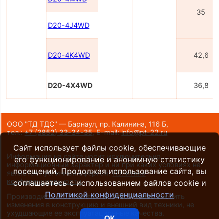
35
D20-4J4WD
D20-4K4WD
42,6
D20-4X4WD
36,8
ООО "ТД ТДС" — Барнаул, пр. Калинина, 116 Б,
тел.:
+7 (3852) 33-34-35
,
E-mail:
info@pt-22.ru
Сайт использует файлы cookie, обеспечивающие
Информация на сайте носит исключительно
его функционирование и анонимную статистику
информационный характер и ни при каких условиях не
посещений. Продолжая использование сайта, вы
является публичной офертой.
Политика
конфиденциальности
.
соглашаетесь с использованием файлов cookie и
Политикой конфиденциальности
Производители оставляют за собой право вносить
изменения в конструкцию и внешний вид техники, не
ухудшающие ее эксплуатационные качества.
ОК