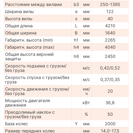
Расстояние между вилами
b3
мм
250-1395
Ширина вилы
e
мм
122
Высота вилы
s
мм
40
Общая длина
L
мм
4210
Общая ширина
B
мм
1640
Габаритн. высота (min)
h1
мм
2265
Габаритн. высота (max)
h4
мм
4040
Общая высота верхней
h6
мм
2450
защиты
Скорость подъема с грузом/
м/с
0,42/0,52
без груза
Скорость спуска с грузом/без
м/с
0,37/0,35
груза
Скорость движения с грузом/
км/
20
без груза
ч
Мощность двигателя
кВт
36,8
движения
Преодолимый наклон с
%
50
грузом/без груза
База колес
Y
мм
2000
Размер передних колес
мм
14,0-17,5