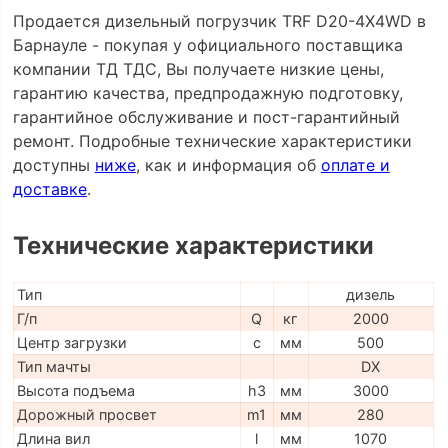
Продается дизельный погрузчик TRF D20-4X4WD в
Барнауле - покупая у официального поставщика
компании ТД ТДС, Вы получаете низкие цены,
гарантию качества, предпродажную подготовку,
гарантийное обслуживание и пост-гарантийный
ремонт. Подробные технические характеристики
доступны
ниже
, как и информация об
оплате и
доставке
.
Технические характеристики
Тип
дизель
Г/п
Q
кг
2000
Центр загрузки
c
мм
500
Тип мачты
DX
Высота подъема
h3
мм
3000
Дорожный просвет
m1
мм
280
Длина вил
l
мм
1070