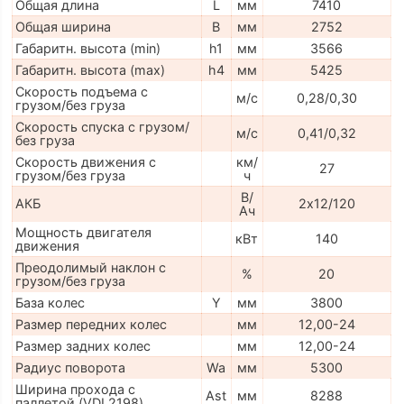
Общая длина
L
мм
7410
Общая ширина
B
мм
2752
Габаритн. высота (min)
h1
мм
3566
Габаритн. высота (max)
h4
мм
5425
Скорость подъема с
м/с
0,28/0,30
грузом/без груза
Скорость спуска с грузом/
м/с
0,41/0,32
без груза
Скорость движения с
км/
27
грузом/без груза
ч
В/
АКБ
2х12/120
Ач
Мощность двигателя
кВт
140
движения
Преодолимый наклон с
%
20
грузом/без груза
База колес
Y
мм
3800
Размер передних колес
мм
12,00-24
Размер задних колес
мм
12,00-24
Радиус поворота
Wa
мм
5300
Ширина прохода с
Ast
мм
8288
паллетой (VDI 2198)