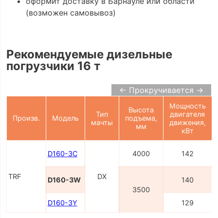
оформит доставку в Барнауле или области
(возможен самовывоз)
Рекомендуемые дизельные
погрузчики 16 т
← Прокручивается →
Мощность
Высота
Тип
двигателя
Произв.
Модель
подъема,
мачты
движения,
мм
кВт
D160-3C
4000
142
TRF
DX
D160-3W
140
3500
D160-3Y
129